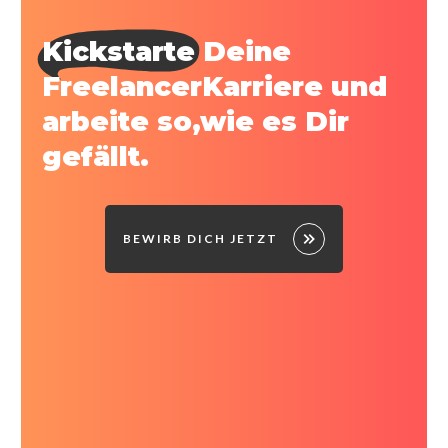
Kickstarte
Deine
FreelancerKarriere und
arbeite so,wie es Dir
gefällt.
BEWIRB DICH JETZT