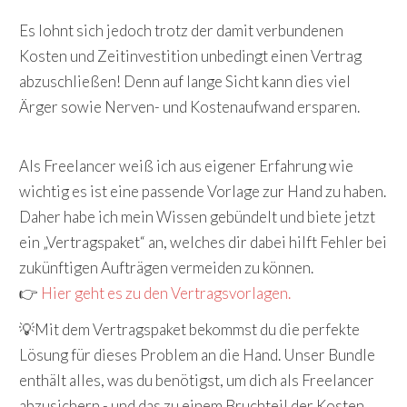
Es lohnt sich jedoch trotz der damit verbundenen
Kosten und Zeitinvestition unbedingt einen Vertrag
abzuschließen! Denn auf lange Sicht kann dies viel
Ärger sowie Nerven- und Kostenaufwand ersparen.
Als Freelancer weiß ich aus eigener Erfahrung wie
wichtig es ist eine passende Vorlage zur Hand zu haben.
Daher habe ich mein Wissen gebündelt und biete jetzt
ein „Vertragspaket“ an, welches dir dabei hilft Fehler bei
zukünftigen Aufträgen vermeiden zu können.
👉
Hier geht es zu den Vertragsvorlagen.
💡Mit dem Vertragspaket bekommst du die perfekte
Lösung für dieses Problem an die Hand. Unser Bundle
enthält alles, was du benötigst, um dich als Freelancer
abzusichern - und das zu einem Bruchteil der Kosten,