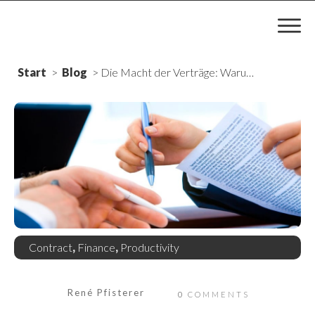
Start
>
Blog
>
Die Macht der Verträge: Warum du auf die Details achten solltest!
Contract
,
Finance
,
Productivity
René Pfisterer
0
COMMENTS