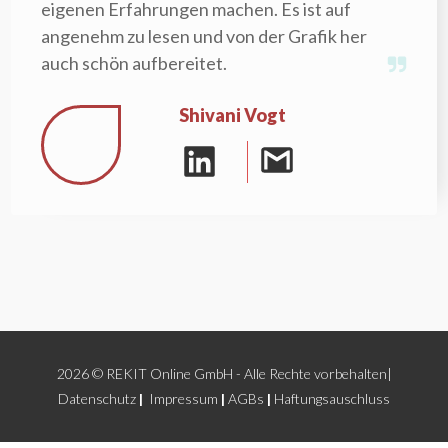
eigenen Erfahrungen machen. Es ist auf
angenehm zu lesen und von der Grafik her
auch schön aufbereitet.
Shivani Vogt
2026
© REKIT Online GmbH - Alle Rechte vorbehalten|
Datenschutz
|
Impressum
|
AGBs
|
Haftungsauschluss